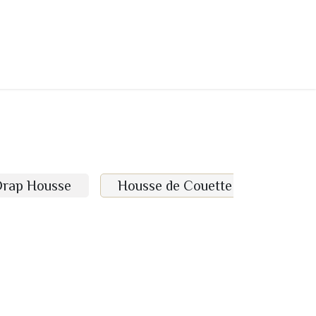
Contact
A propos
Home
Drap Housse
Housse de Couette
Taie d 