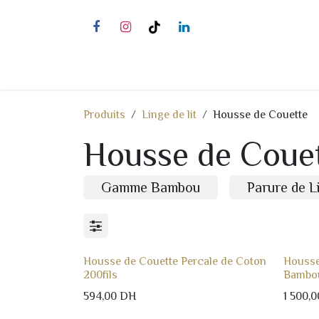
Se rendre au contenu
​
Hôtellerie
Lit d’Hôtel 5★
Produits
Linge de lit
Housse de Couette
Housse de Coue
Gamme Bambou
Parure de L
Housse de Couette Percale de Coton
Housse
200fils
Bambou
594,00
DH
1 500,0