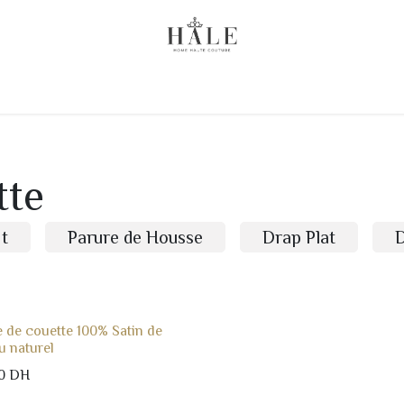
 Chez Vous
Linge de lit
Literie
Linge de Bain
tte
it
Parure de Housse
Drap Plat
 de couette 100% Satin de
 naturel
0
DH