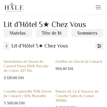
Se rendre au contenu
Lit d’Hôtel 5★ Chez Vous
Matelas
Tête de lit
Sommiers
Lit d’Hôtel 5★ Chez Vous
Surmatelas en Duvet de
Oreiller en Duvet de Canard
Canard Tissu 100% Percale
950,40
DH
de Coton 227 fils
2 120,00
DH
Couette naturelle 90% Duvet
Parure de Lit & Housse de
de Canard / 10% Plumette
Couette Satin de Coton
400fils
3 300,00
DH