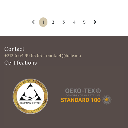
1
2
3
4
5
Contact
+212 6 64 99 65 63
-
contact@hale.ma
Certifcations