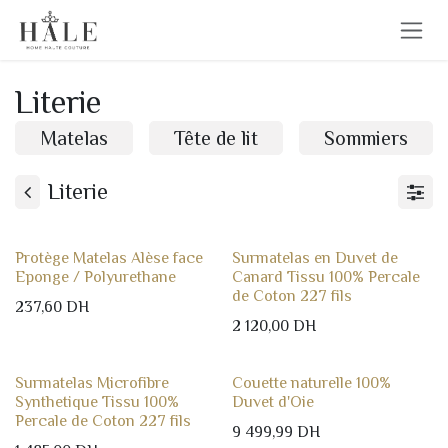
Se rendre au contenu
Literie
Matelas
Tête de lit
Sommiers
Literie
Protège Matelas Alèse face
Surmatelas en Duvet de
Eponge / Polyurethane
Canard Tissu 100% Percale
de Coton 227 fils
237,60
DH
2 120,00
DH
Surmatelas Microfibre
Couette naturelle 100%
Synthetique Tissu 100%
Duvet d'Oie
Percale de Coton 227 fils
9 499,99
DH