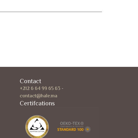
Contact
+212 6 64 99 65 63
-
contact@hale.ma
Certifcations