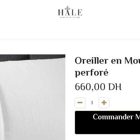
 Chez Vous
Linge de lit
Literie
Linge de Bain
Oreiller en Mo
perforé
660,00
DH
Commander M