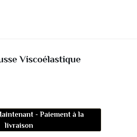
Contact
A propos
Home
usse Viscoélastique
aintenant
-
Paiement à la
livraison