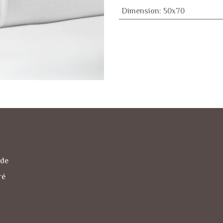
Dimension
:
50x70
nde
ré