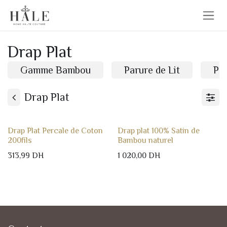
Se rendre au contenu
Drap Plat
Gamme Bambou
Parure de Lit
Pa
Drap Plat
Drap Plat Percale de Coton
Drap plat 100% Satin de
200fils
Bambou naturel
313,99
DH
1 020,00
DH