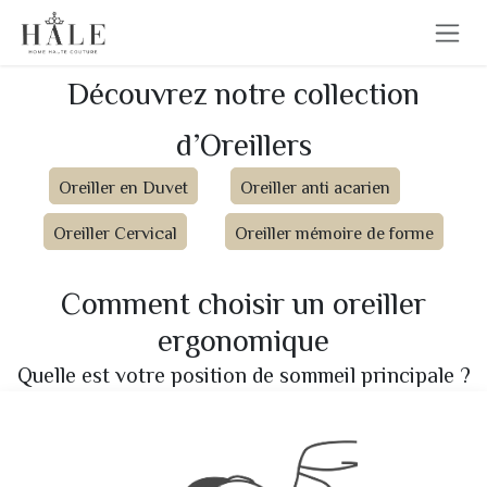
Se rendre au contenu
Découvrez notre collection
d’Oreillers
Oreiller en Duvet
Oreiller anti acarien
Oreiller Cervical
Oreiller mémoire de forme
Comment choisir un oreiller
ergonomique
Quelle est votre position de sommeil principale ?