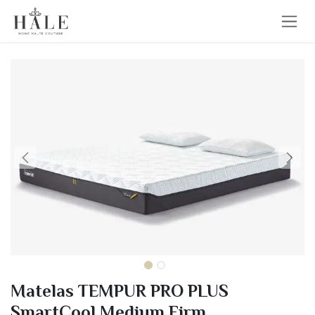
Se rendre au contenu
Matelas TEMPUR PRO PLUS
SmartCool Medium Firm