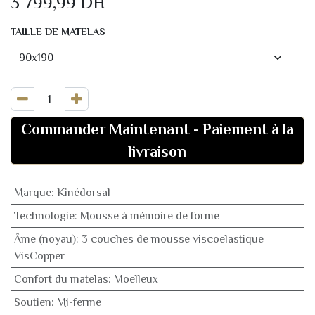
3 799,99
DH
TAILLE DE MATELAS
Commander Maintenant
-
Paiement à la
livraison
Marque
:
Kinédorsal
Technologie
:
Mousse à mémoire de forme
Âme (noyau)
:
3 couches de mousse viscoelastique
VisCopper
Confort du matelas
:
Moelleux
Soutien
:
Mi-ferme