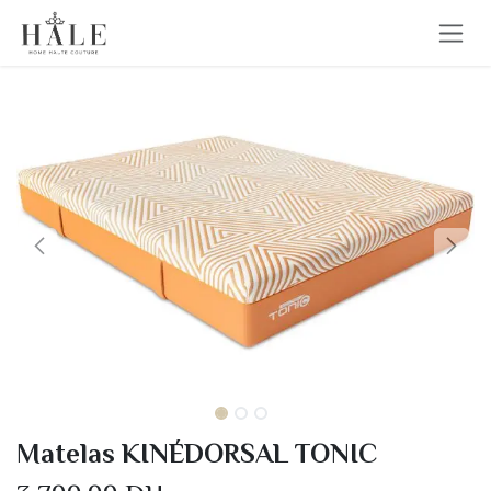
Se rendre au contenu
Matelas KINÉDORSAL TONIC