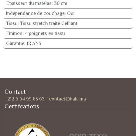
Epaisseur du matelas
:
30 cm
Indépendance de couchage
:
Oui
Tissu
:
Tissu stretch traité Celliant
Finition
:
4 poignets en tissu
Garantie
:
12 ANS
Contact
+212 6 64 99 65 63
-
contact@hale.ma
Certifcations