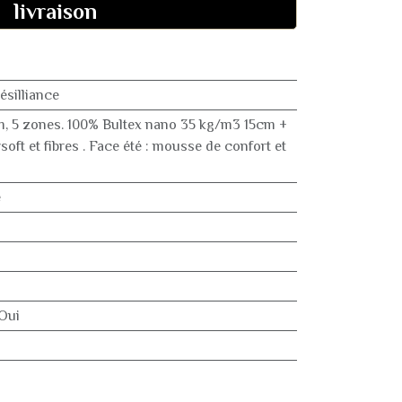
livraison
silliance
, 5 zones. 100% Bultex nano 35 kg/m3 15cm +
oft et fibres . Face été : mousse de confort et
e
Oui