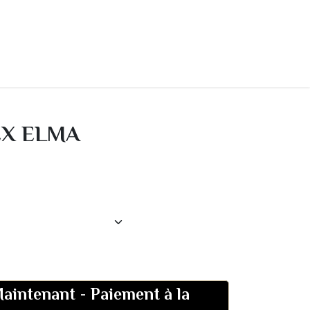
Contact
A propos
Home
EX ELMA
aintenant
-
Paiement à la