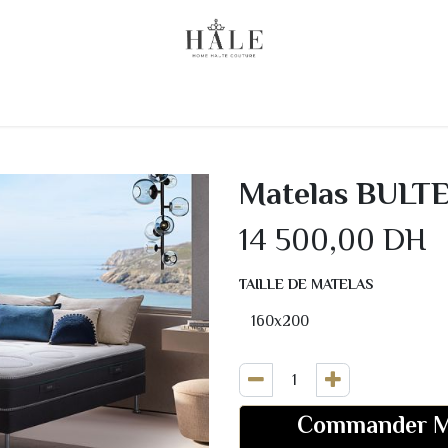
 Chez Vous
Linge de lit
Literie
Linge de Bain
Matelas BULT
14 500,00
DH
TAILLE DE MATELAS
Commander M