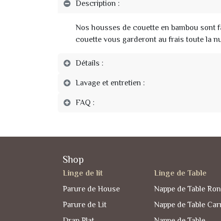
Description :
Nos housses de couette en bambou sont fab
couette vous garderont au frais toute la n
Détails :
Lavage et entretien :
FAQ :
Shop
Linge de lit
Linge de Table
Parure de House
Nappe de Table Ro
Parure de Lit
Nappe de Table Car
Drap Plat
Nappe de Table