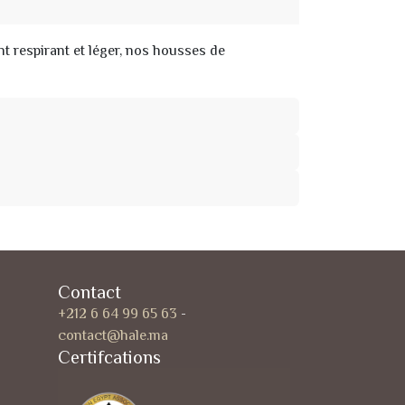
 respirant et léger, nos housses de
Contact
+212 6 64 99 65 63
-
contact@hale.ma
Certifcations