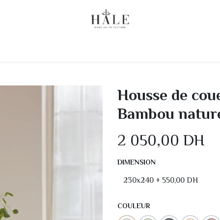
 Chez Vous
Linge de lit
Literie
Linge de Bain
Housse de coue
Bambou natur
2 050,00
DH
DIMENSION
COULEUR