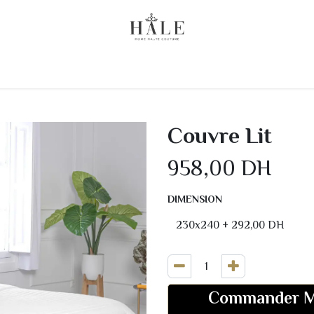
 Chez Vous
Linge de lit
Literie
Linge de Bain
Couvre Lit
958,00
DH
DIMENSION
Commander M