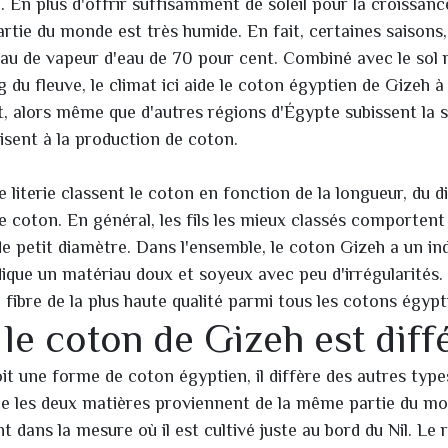
. En plus d'offrir suffisamment de soleil pour la croissanc
artie du monde est très humide. En fait, certaines saisons,
au de vapeur d'eau de 70 pour cent. Combiné avec le sol 
g du fleuve, le climat ici aide le coton égyptien de Gizeh 
, alors même que d'autres régions d'Égypte subissent la s
isent à la production de coton.
e literie classent le coton en fonction de la longueur, du 
de coton. En général, les fils les mieux classés comportent
de petit diamètre. Dans l'ensemble, le coton Gizeh a un in
dique un matériau doux et soyeux avec peu d'irrégularités. 
 fibre de la plus haute qualité parmi tous les cotons égyp
le coton de Gizeh est diff
it une forme de coton égyptien, il diffère des autres type
ue les deux matières proviennent de la même partie du mo
t dans la mesure où il est cultivé juste au bord du Nil. Le 