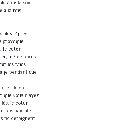
ble à de la soie
 à la fois
sibles. Après
us provoque
, le coton
irer, même après
ur les taies
isage pendant que
nt et de sa
ur que vous n'ayez
lés, le coton
 draps haut de
ls ne déteignent