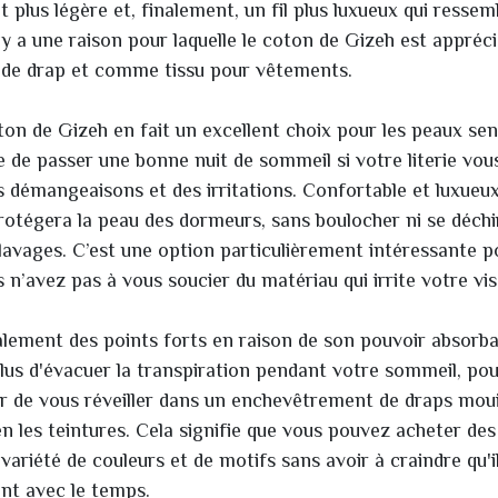
t plus légère et, finalement, un fil plus luxueux qui ressem
 y a une raison pour laquelle le coton de Gizeh est apprécié
de drap et comme tissu pour vêtements.
on de Gizeh en fait un excellent choix pour les peaux sen
cile de passer une bonne nuit de sommeil si votre literie vo
démangeaisons et des irritations. Confortable et luxueux
rotégera la peau des dormeurs, sans boulocher ni se déch
lavages. C’est une option particulièrement intéressante po
ous n’avez pas à vous soucier du matériau qui irrite votre v
lement des points forts en raison de son pouvoir absorba
 plus d'évacuer la transpiration pendant votre sommeil, po
r de vous réveiller dans un enchevêtrement de draps mouil
n les teintures. Cela signifie que vous pouvez acheter des
riété de couleurs et de motifs sans avoir à craindre qu'i
nt avec le temps.