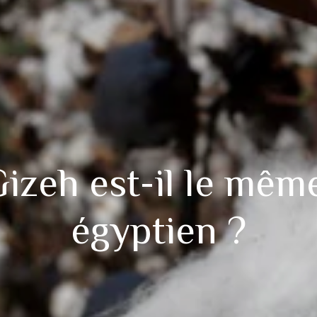
izeh est-il le mêm
égyptien ?