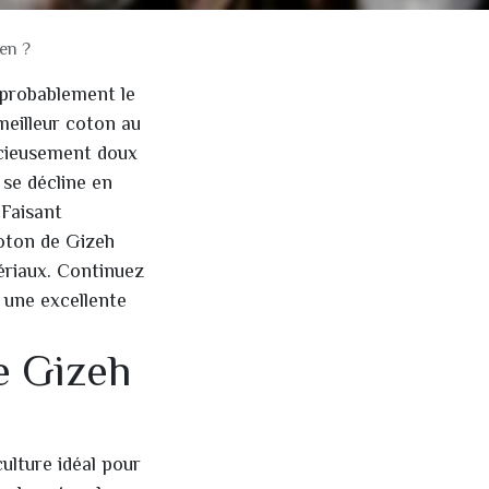
en ?
 probablement le
meilleur coton au
icieusement doux
 se décline en
 Faisant
coton de Gizeh
ériaux. Continuez
t une excellente
e Gizeh
ulture idéal pour