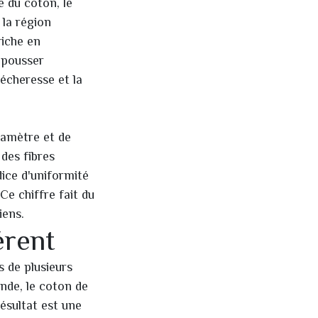
e du coton, le
 la région
riche en
à pousser
écheresse et la
diamètre et de
 des fibres
dice d'uniformité
Ce chiffre fait du
tiens.
érent
s de plusieurs
nde, le coton de
résultat est une